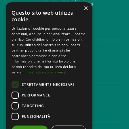
T. +39 02 777351 F. +39 02 784510
×
info@mbg.legal
Questo sito web utilizza
cookie
Utilizziamo i cookie per personalizzare
contenuti, annunci e per analizzare il nostro
AREE LEGALI
traffico. Condividiamo inoltre informazioni
sul tuo utilizzo del nostro sito con i nostri
Aree di Competenza
partner pubblicitari e di analisi che
Settori
potrebbero combinarle con altre
Studio legale
informazioni che hai fornito loro o che
Contatti
hanno raccolto dal tuo utilizzo dei loro
servizi.
Informativa sulla privacy
DISCLAIMER & LEGAL
STRETTAMENTE NECESSARI
Cookie Policy
Privacy Policy
PERFORMANCE
Codice Etico
TARGETING
FUNZIONALITÀ
CAREER
Lavora con noi