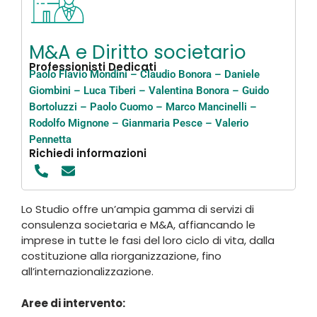
M&A e Diritto societario
Professionisti Dedicati
Paolo Flavio Mondini
–
Claudio Bonora
–
Daniele
Giombini
–
Luca Tiberi
–
Valentina Bonora
–
Guido
Bortoluzzi
–
Paolo Cuomo
–
Marco Mancinelli
–
Rodolfo Mignone
–
Gianmaria Pesce
–
Valerio
Pennetta
Richiedi informazioni
Lo Studio offre un’ampia gamma di servizi di
consulenza societaria e M&A, affiancando le
imprese in tutte le fasi del loro ciclo di vita, dalla
costituzione alla riorganizzazione, fino
all’internazionalizzazione.
Aree di intervento: