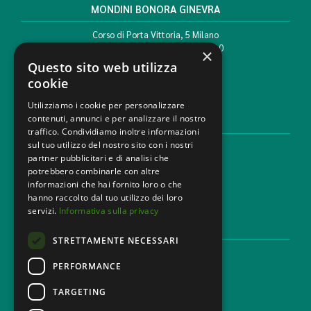
MONDINI BONORA GINEVRA
Corso di Porta Vittoria, 5 Milano
T. +39 02 777351 F. +39 02 784510
×
info@mbg.legal
Questo sito web utilizza
cookie
Utilizziamo i cookie per personalizzare
contenuti, annunci e per analizzare il nostro
AREE LEGALI
traffico. Condividiamo inoltre informazioni
sul tuo utilizzo del nostro sito con i nostri
Aree di Competenza
partner pubblicitari e di analisi che
Settori
potrebbero combinarle con altre
Studio legale
informazioni che hai fornito loro o che
Contatti
hanno raccolto dal tuo utilizzo dei loro
servizi.
Informativa sulla privacy
DISCLAIMER & LEGAL
STRETTAMENTE NECESSARI
Cookie Policy
Privacy Policy
PERFORMANCE
Codice Etico
TARGETING