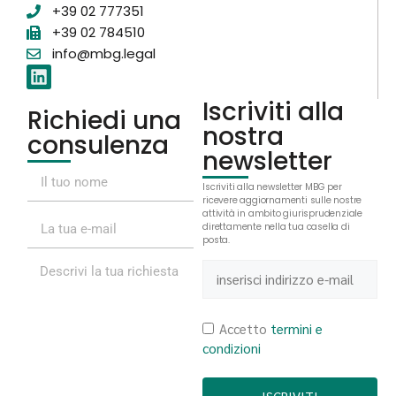
+39 02 777351
+39 02 784510
info@mbg.legal
Iscriviti alla
Richiedi una
nostra
consulenza
newsletter
Iscriviti alla newsletter MBG per
ricevere aggiornamenti sulle nostre
attività in ambito giurispruden
zial
e
direttamente nella tua casella di
posta.
Accetto
termini e
condizioni