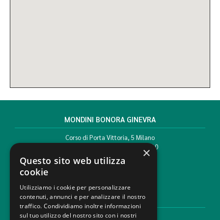
MONDINI BONORA GINEVRA
Corso di Porta Vittoria, 5 Milano
T. +39 02 777351 F. +39 02 784510
×
info@mbg.legal
Questo sito web utilizza
cookie
Utilizziamo i cookie per personalizzare
contenuti, annunci e per analizzare il nostro
AREE LEGALI
traffico. Condividiamo inoltre informazioni
sul tuo utilizzo del nostro sito con i nostri
Aree di Competenza