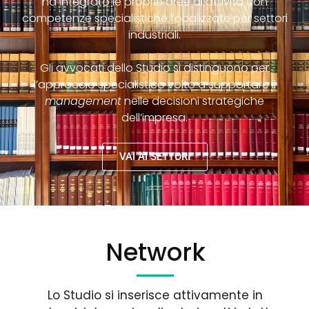
ha integrato le proprie aree di attività con
competenze specialistiche focalizzate per settori
industriali.
Gli avvocati dello Studio si distinguono per
l’approccio specialistico volto a supportare il
management
nelle decisioni strategiche
dell’impresa.
VAI AI SETTORI
Network
Lo Studio si inserisce attivamente in