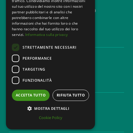
traffico. Condividiamo inoltre informazioni
Corso di Porta Vittoria, 5 Milano
sul tuo utilizzo del nostro sito con i nostri
T. +39 02 777351 F. +39 02 784510
partner pubblicitari e di analisi che
info@mbg.legal
potrebbero combinarle con altre
informazioni che hai fornito loro o che
hanno raccolto dal tuo utilizzo dei loro
servizi.
Informativa sulla privacy
AREE LEGALI
STRETTAMENTE NECESSARI
Aree di Competenza
PERFORMANCE
Settori
Studio legale
TARGETING
Contatti
FUNZIONALITÀ
DISCLAIMER & LEGAL
ACCETTA TUTTO
RIFIUTA TUTTO
Cookie Policy
Privacy Policy
MOSTRA DETTAGLI
Codice Etico
Cookie Policy
CAREER