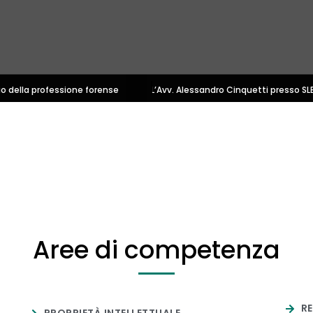
o della professione forense
L’Avv. Alessandro Cinquetti presso SL
Aree di competenza
RE