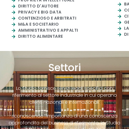
PROPRIETÀ INTELLETTUALE
BA
DIRITTO D'AUTORE
C
PRIVACY E BIG DATA
CI
CONTENZIOSO E ARBITRATI
GE
M&A E SOCIETARIO
LA
AMMINISTRATIVO E APPALTI
DI
DIRITTO ALIMENTARE
Settori
Lo Studio fornisce servizi legali specifici con
riferimento al settore industriale in cui operano
clienti nazionali e internazionali:
riconoscendo l’importanza di una conoscenza
approfondita del business di riferimento, lo Studio