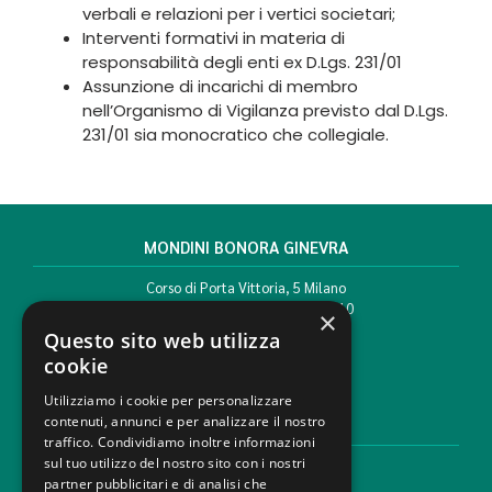
verbali e relazioni per i vertici societari;
Interventi formativi in materia di
responsabilità degli enti ex D.Lgs. 231/01
Assunzione di incarichi di membro
nell’Organismo di Vigilanza previsto dal D.Lgs.
231/01 sia monocratico che collegiale.
MONDINI BONORA GINEVRA
Corso di Porta Vittoria, 5 Milano
T. +39 02 777351 F. +39 02 784510
×
info@mbg.legal
Questo sito web utilizza
cookie
Utilizziamo i cookie per personalizzare
contenuti, annunci e per analizzare il nostro
AREE LEGALI
traffico. Condividiamo inoltre informazioni
sul tuo utilizzo del nostro sito con i nostri
Aree di Competenza
partner pubblicitari e di analisi che
Settori