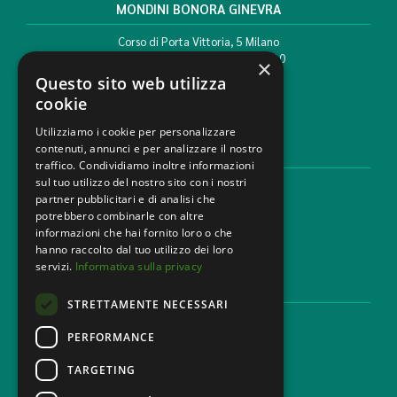
MONDINI BONORA GINEVRA
Corso di Porta Vittoria, 5 Milano
T. +39 02 777351 F. +39 02 784510
×
info@mbg.legal
Questo sito web utilizza
cookie
Utilizziamo i cookie per personalizzare
contenuti, annunci e per analizzare il nostro
AREE LEGALI
traffico. Condividiamo inoltre informazioni
sul tuo utilizzo del nostro sito con i nostri
Aree di Competenza
partner pubblicitari e di analisi che
Settori
potrebbero combinarle con altre
Studio legale
informazioni che hai fornito loro o che
Contatti
hanno raccolto dal tuo utilizzo dei loro
servizi.
Informativa sulla privacy
DISCLAIMER & LEGAL
STRETTAMENTE NECESSARI
Cookie Policy
Privacy Policy
PERFORMANCE
Codice Etico
TARGETING