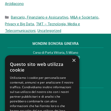
Arcidiacono
Bancario, Finanziario e Assicurativo
,
M&A e Societario
,
Privacy e Big Data
,
TMT – Tecnologia, Media e
Telecomunicazioni
,
Uncategorized
MONDINI BONORA GINEVRA
Corso di Porta Vittoria, 5 Milano
T. +39 02 777351 F. +39 02 784510
×
info@mbg.legal
Questo sito web utilizza
cookie
Utilizziamo i cookie per personalizzare
contenuti, annunci e per analizzare il nostro
AREE LEGALI
traffico. Condividiamo inoltre informazioni
sul tuo utilizzo del nostro sito con i nostri
Aree di Competenza
partner pubblicitari e di analisi che
Settori
potrebbero combinarle con altre
Studio legale
informazioni che hai fornito loro o che
Contatti
hanno raccolto dal tuo utilizzo dei loro