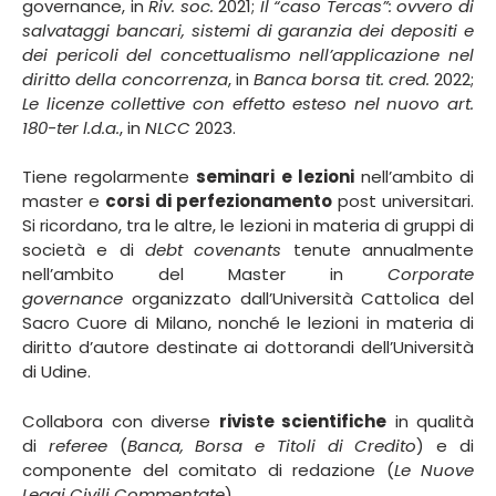
governance, in
Riv. soc.
2021;
Il “caso Tercas”: ovvero di
salvataggi bancari, sistemi di garanzia dei depositi e
dei pericoli del concettualismo nell’applicazione nel
diritto della concorrenza
, in
Banca borsa tit. cred.
2022;
Le licenze collettive con effetto esteso nel nuovo art.
180-ter l.d.a.
, in
NLCC
2023.
Tiene regolarmente
seminari e lezioni
nell’ambito di
master e
corsi di perfezionamento
post universitari.
Si ricordano, tra le altre, le lezioni in materia di gruppi di
società e di
debt covenants
tenute annualmente
nell’ambito del Master in
Corporate
governance
organizzato dall’Università Cattolica del
Sacro Cuore di Milano, nonché le lezioni in materia di
diritto d’autore destinate ai dottorandi dell’Università
di Udine.
Collabora con diverse
riviste scientifiche
in qualità
di
referee
(
Banca, Borsa e Titoli di Credito
) e di
componente del comitato di redazione (
Le Nuove
Leggi Civili Commentate
).