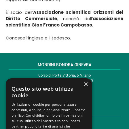
È socio dell’
Associazione scientifica Orizzonti del
Diritto Commerciale
, nonché dell’
associazione
scientifica Gian Franco Campobasso
.
Conosce l’inglese e il tedesco.
MONDINI BONORA GINEVRA
Corso di Porta Vittoria, 5 Milano
T. +39 02 777351 F. +39 02 784510
×
info@mbg.legal
Questo sito web utilizza
cookie
Utilizziamo i cookie per personalizzare
contenuti, annunci e per analizzare il nostro
AREE LEGALI
traffico. Condividiamo inoltre informazioni
sul tuo utilizzo del nostro sito con i nostri
Aree di Competenza
partner pubblicitari e di analisi che
Settori