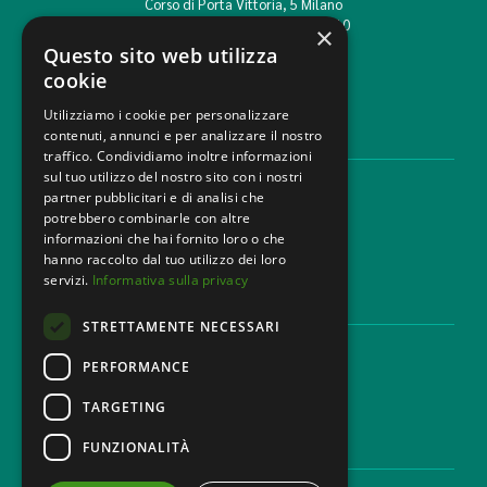
Corso di Porta Vittoria, 5 Milano
T. +39 02 777351 F. +39 02 784510
×
info@mbg.legal
Questo sito web utilizza
cookie
Utilizziamo i cookie per personalizzare
contenuti, annunci e per analizzare il nostro
AREE LEGALI
traffico. Condividiamo inoltre informazioni
sul tuo utilizzo del nostro sito con i nostri
Aree di Competenza
partner pubblicitari e di analisi che
Settori
potrebbero combinarle con altre
Studio legale
informazioni che hai fornito loro o che
Contatti
hanno raccolto dal tuo utilizzo dei loro
servizi.
Informativa sulla privacy
DISCLAIMER & LEGAL
STRETTAMENTE NECESSARI
Cookie Policy
Privacy Policy
PERFORMANCE
Codice Etico
TARGETING
FUNZIONALITÀ
CAREER