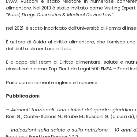
L’Avv. Rusconi è stato relatore in numerose conferen
alimentare. Nel 2013 è stato invitato come Visiting Expert
“
Food, Drugs Cosmetics & Medical Device Law”
.
Nel 2021, è stato incaricato dall’Università di Parma di ins
È autore di Guida al diritto alimentare, che fornisce un
del diritto alimentare in Italia.
È a capo del team di Diritto alimentare, salute e nutr
classificato come Top Tier 1 da Legal 500 EMEA – Food Indu
Parla correntemente inglese e francese.
Pubblicazioni
–
Alimenti funzionali. Una sintesi del quadro giuridico n
Boin G., Conte-Salinas N., Grube M., Rusconi G. (a cura di),
–
Indicazioni sulla salute e sulla nutrizione – 10 anni 
Food and Feed Law Review, 2012;