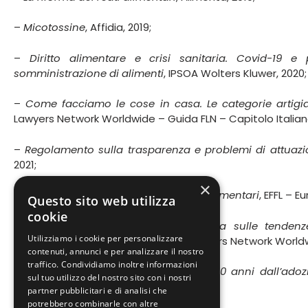
–
Micotossine
, Affidia, 2019;
–
Diritto alimentare e crisi sanitaria. Covid-19 e
somministrazione di alimenti
, IPSOA Wolters Kluwer, 2020;
–
Come facciamo le cose in casa. Le categorie artigia
Lawyers Network Worldwide – Guida FLN – Capitolo Italian
–
Regolamento sulla trasparenza e problemi di attuaz
2021;
×
–
Etichettatura di origine dei prodotti alimentari
, EFFL – 
Questo sito web utilizza
cookie
–
CANNABIS & CBD: una panoramica sulle tendenze 
Utilizziamo i cookie per personalizzare
nutrizionali e ricreativi
– FLN Food Lawyers Network Worldwi
contenuti, annunci e per analizzare il nostro
traffico. Condividiamo inoltre informazioni
–
La tutela dei prodotti DOP e IGP a 10 anni dall’adoz
sul tuo utilizzo del nostro sito con i nostri
European Food & feed Law Review, 2022;
partner pubblicitari e di analisi che
potrebbero combinarle con altre