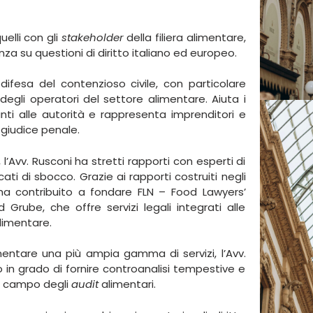
uelli con gli
stakeholder
della filiera alimentare,
a su questioni di diritto italiano ed europeo.
 difesa del contenzioso civile, con particolare
degli operatori del settore alimentare. Aiuta i
vanti alle autorità e rappresenta imprenditori e
 giudice penale.
’Avv. Rusconi ha stretti rapporti con esperti di
ti di sbocco. Grazie ai rapporti costruiti negli
ni ha contribuito a fondare FLN – Food Lawyers’
Grube, che offre servizi legali integrati alle
alimentare.
mentare una più ampia gamma di servizi, l’Avv.
 in grado di fornire controanalisi tempestive e
el campo degli
audit
alimentari.