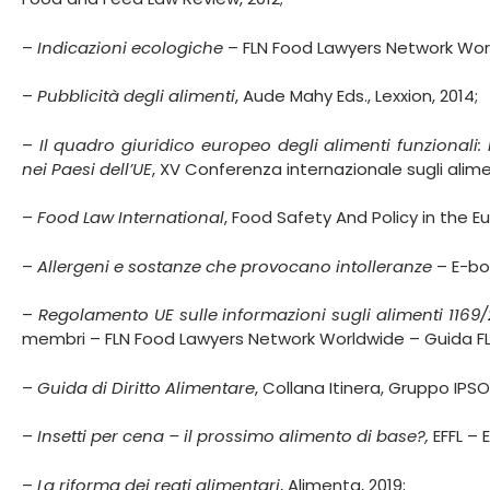
–
Indicazioni ecologiche
– FLN Food Lawyers Network World
–
Pubblicità degli alimenti
, Aude Mahy Eds., Lexxion, 2014;
–
Il quadro giuridico europeo degli alimenti funzionali: 
nei Paesi dell’UE
, XV Conferenza internazionale sugli alime
–
Food Law International
, Food Safety And Policy in the E
–
Allergeni e sostanze che provocano intolleranze
– E-boo
–
Regolamento UE sulle informazioni sugli alimenti 1169/
membri – FLN Food Lawyers Network Worldwide – Guida FLN 
–
Guida di Diritto Alimentare
, Collana Itinera, Gruppo IPS
–
Insetti per cena – il prossimo alimento di base?,
EFFL – 
–
La riforma dei reati alimentari
, Alimenta, 2019;