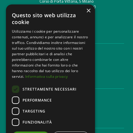
Corso di Porta Vittoria, 5 Milano
T. +39 02 777351 F. +39 02 784510
×
info@mbg.legal
Questo sito web utilizza
cookie
Utilizziamo i cookie per personalizzare
contenuti, annunci e per analizzare il nostro
AREE LEGALI
traffico. Condividiamo inoltre informazioni
sul tuo utilizzo del nostro sito con i nostri
Aree di Competenza
partner pubblicitari e di analisi che
Settori
potrebbero combinarle con altre
Studio legale
informazioni che hai fornito loro o che
Contatti
hanno raccolto dal tuo utilizzo dei loro
servizi.
Informativa sulla privacy
DISCLAIMER & LEGAL
STRETTAMENTE NECESSARI
Cookie Policy
Privacy Policy
PERFORMANCE
Codice Etico
TARGETING
FUNZIONALITÀ
CAREER