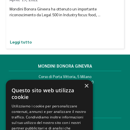
Mondini Bonora Ginevra ha ottenuto un importante
riconoscimento da Legal 500 in Industry focus: food, …
Leggi tutto
MONDINI BONORA GINEVRA
Corso di Porta Vittoria, 5 Milano
T. +39 02 777351 F. +39 02 784510
×
info@mbg.legal
Questo sito web utilizza
cookie
Utilizziamo i cookie per personalizzare
contenuti, annunci e per analizzare il nostro
AREE LEGALI
traffico. Condividiamo inoltre informazioni
sul tuo utilizzo del nostro sito con i nostri
Aree di Competenza
partner pubblicitari e di analisi che
Settori