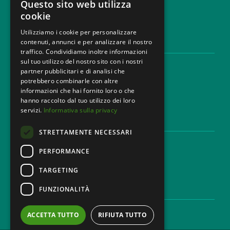
Questo sito web utilizza
cookie
Utilizziamo i cookie per personalizzare
contenuti, annunci e per analizzare il nostro
AREE LEGALI
traffico. Condividiamo inoltre informazioni
sul tuo utilizzo del nostro sito con i nostri
Aree di Competenza
partner pubblicitari e di analisi che
Settori
potrebbero combinarle con altre
Studio legale
informazioni che hai fornito loro o che
Contatti
hanno raccolto dal tuo utilizzo dei loro
servizi.
Informativa sulla privacy
DISCLAIMER & LEGAL
STRETTAMENTE NECESSARI
Cookie Policy
Privacy Policy
PERFORMANCE
Codice Etico
TARGETING
FUNZIONALITÀ
CAREER
Lavora con noi
ACCETTA TUTTO
RIFIUTA TUTTO