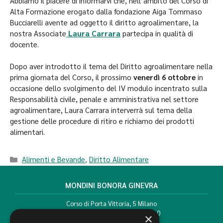
Abbiamo il piacere di informarvi che, nell’ambito del Corso di
Alta Formazione erogato dalla fondazione Aiga Tommaso
Bucciarelli avente ad oggetto il diritto agroalimentare, la
nostra Associate
Laura Carrara
partecipa in qualità di
docente.
Dopo aver introdotto il tema del Diritto agroalimentare nella
prima giornata del Corso, il prossimo
venerdì 6 ottobre
in
occasione dello svolgimento del IV modulo incentrato sulla
Responsabilità civile, penale e amministrativa nel settore
agroalimentare, Laura Carrara interverrà sul tema della
gestione delle procedure di ritiro e richiamo dei prodotti
alimentari.
Alimenti e Bevande
,
Diritto Alimentare
MONDINI BONORA GINEVRA
Corso di Porta Vittoria, 5 Milano
T. +39 02 777351 F. +39 02 784510
×
info@mbg.legal