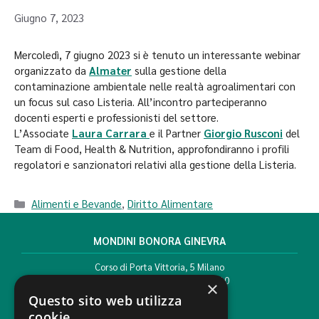
Giugno 7, 2023
Mercoledì, 7 giugno 2023 si è tenuto un interessante webinar
organizzato da
Almater
sulla gestione della
contaminazione ambientale nelle realtà agroalimentari con
un focus sul caso Listeria. All’incontro parteciperanno
docenti esperti e professionisti del settore.
L’Associate
Laura Carrara
e il Partner
Giorgio Rusconi
del
Team di Food, Health & Nutrition, approfondiranno i profili
regolatori e sanzionatori relativi alla gestione della Listeria.
Alimenti e Bevande
,
Diritto Alimentare
MONDINI BONORA GINEVRA
Corso di Porta Vittoria, 5 Milano
T. +39 02 777351 F. +39 02 784510
×
info@mbg.legal
Questo sito web utilizza
cookie