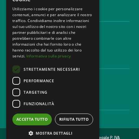
Utilizziamo i cookie per personalizzare
contenuti, annunci e per analizzare il nostro
AREE LEGALI
traffico. Condividiamo inoltre informazioni
sul tuo utilizzo del nostro sito con i nostri
Aree di Competenza
partner pubblicitari e di analisi che
Settori
potrebbero combinarle con altre
Studio legale
informazioni che hai fornito loro o che
Contatti
hanno raccolto dal tuo utilizzo dei loro
servizi.
Informativa sulla privacy
DISCLAIMER & LEGAL
STRETTAMENTE NECESSARI
Cookie Policy
Privacy Policy
PERFORMANCE
Codice Etico
TARGETING
FUNZIONALITÀ
CAREER
Lavora con noi
ACCETTA TUTTO
RIFIUTA TUTTO
MOSTRA DETTAGLI
2026 © MONDINI BONORA GINEVRA Studio legale P. IVA