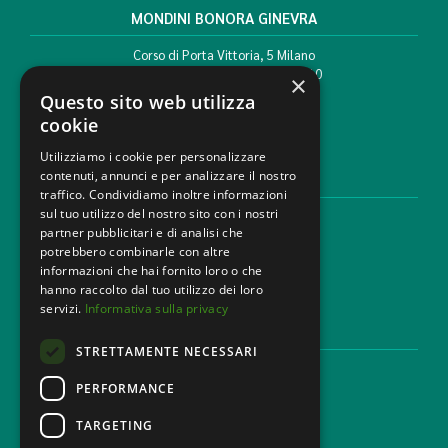
MONDINI BONORA GINEVRA
Corso di Porta Vittoria, 5 Milano
T. +39 02 777351 F. +39 02 784510
×
info@mbg.legal
Questo sito web utilizza
cookie
Utilizziamo i cookie per personalizzare
contenuti, annunci e per analizzare il nostro
AREE LEGALI
traffico. Condividiamo inoltre informazioni
sul tuo utilizzo del nostro sito con i nostri
Aree di Competenza
partner pubblicitari e di analisi che
Settori
potrebbero combinarle con altre
Studio legale
informazioni che hai fornito loro o che
Contatti
hanno raccolto dal tuo utilizzo dei loro
servizi.
Informativa sulla privacy
DISCLAIMER & LEGAL
STRETTAMENTE NECESSARI
Cookie Policy
Privacy Policy
PERFORMANCE
Codice Etico
TARGETING