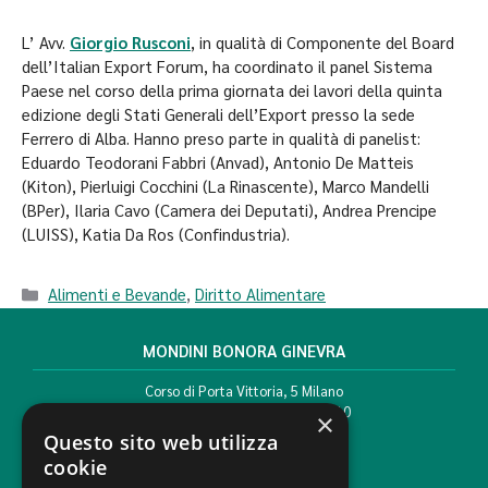
L’ Avv.
Giorgio Rusconi
, in qualità di Componente del Board
dell’Italian Export Forum, ha coordinato il panel Sistema
Paese nel corso della prima giornata dei lavori della quinta
edizione degli Stati Generali dell’Export presso la sede
Ferrero di Alba. Hanno preso parte in qualità di panelist:
Eduardo Teodorani Fabbri (Anvad), Antonio De Matteis
(Kiton), Pierluigi Cocchini (La Rinascente), Marco Mandelli
(BPer), Ilaria Cavo (Camera dei Deputati), Andrea Prencipe
(LUISS), Katia Da Ros (Confindustria).
Alimenti e Bevande
,
Diritto Alimentare
MONDINI BONORA GINEVRA
Corso di Porta Vittoria, 5 Milano
T. +39 02 777351 F. +39 02 784510
×
info@mbg.legal
Questo sito web utilizza
cookie