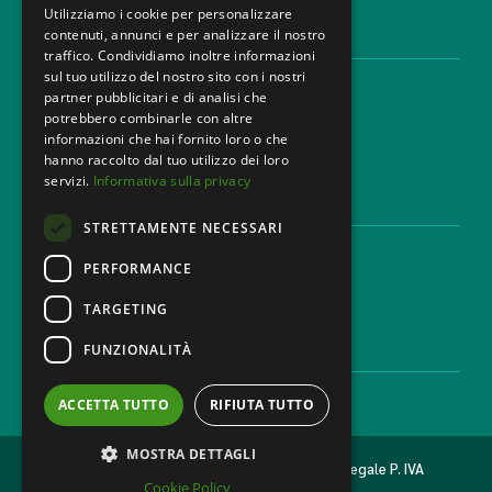
Utilizziamo i cookie per personalizzare
contenuti, annunci e per analizzare il nostro
AREE LEGALI
traffico. Condividiamo inoltre informazioni
sul tuo utilizzo del nostro sito con i nostri
Aree di Competenza
partner pubblicitari e di analisi che
Settori
potrebbero combinarle con altre
Studio legale
informazioni che hai fornito loro o che
Contatti
hanno raccolto dal tuo utilizzo dei loro
servizi.
Informativa sulla privacy
DISCLAIMER & LEGAL
STRETTAMENTE NECESSARI
Cookie Policy
Privacy Policy
PERFORMANCE
Codice Etico
TARGETING
FUNZIONALITÀ
CAREER
Lavora con noi
ACCETTA TUTTO
RIFIUTA TUTTO
MOSTRA DETTAGLI
2026 © MONDINI BONORA GINEVRA Studio legale P. IVA
Cookie Policy
11473500962