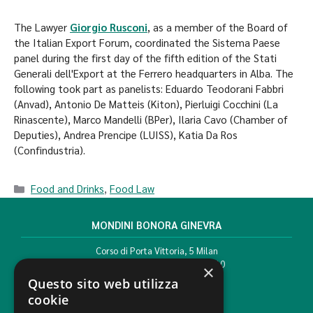
The Lawyer
Giorgio Rusconi
, as a member of the Board of
the Italian Export Forum, coordinated the Sistema Paese
panel during the first day of the fifth edition of the Stati
Generali dell'Export at the Ferrero headquarters in Alba. The
following took part as panelists: Eduardo Teodorani Fabbri
(Anvad), Antonio De Matteis (Kiton), Pierluigi Cocchini (La
Rinascente), Marco Mandelli (BPer), Ilaria Cavo (Chamber of
Deputies), Andrea Prencipe (LUISS), Katia Da Ros
(Confindustria).
Food and Drinks
,
Food Law
MONDINI BONORA GINEVRA
Corso di Porta Vittoria, 5 Milan
T. +39 02 777351 F. +39 02 784510
×
info@mbg.legal
Questo sito web utilizza
cookie