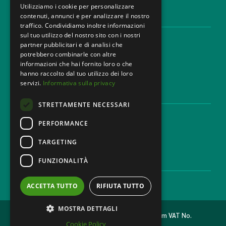
Utilizziamo i cookie per personalizzare
contenuti, annunci e per analizzare il nostro
LEGAL AREAS
traffico. Condividiamo inoltre informazioni
sul tuo utilizzo del nostro sito con i nostri
Areas of expertise
partner pubblicitari e di analisi che
Industries
potrebbero combinarle con altre
Law firm
informazioni che hai fornito loro o che
Contacts
hanno raccolto dal tuo utilizzo dei loro
servizi.
Informativa sulla privacy
DISCLAIMER & LEGAL
STRETTAMENTE NECESSARI
Cookie Policy
Privacy Policy
PERFORMANCE
Ethical code
TARGETING
FUNZIONALITÀ
CAREER
Work with us
ACCETTA TUTTO
RIFIUTA TUTTO
MOSTRA DETTAGLI
2026 © MONDINI BONORA GINEVRA Law Firm VAT No.
Cookie Policy
11473500962