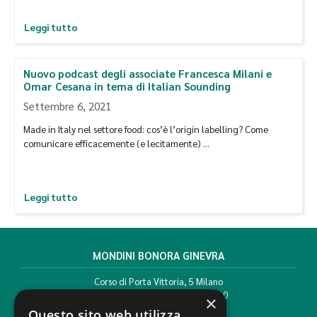
Leggi tutto
Nuovo podcast degli associate Francesca Milani e
Omar Cesana in tema di Italian Sounding
Settembre 6, 2021
Made in Italy nel settore food: cos’è l’origin labelling? Come
comunicare efficacemente (e lecitamente) …
Leggi tutto
MONDINI BONORA GINEVRA
Corso di Porta Vittoria, 5 Milano
T. +39 02 777351 F. +39 02 784510
×
info@mbg.legal
Questo sito web utilizza