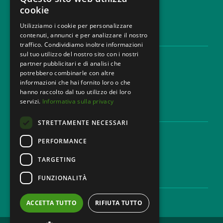
cookie
Utilizziamo i cookie per personalizzare
contenuti, annunci e per analizzare il nostro
AREE LEGALI
traffico. Condividiamo inoltre informazioni
sul tuo utilizzo del nostro sito con i nostri
Aree di Competenza
partner pubblicitari e di analisi che
Settori
potrebbero combinarle con altre
Studio legale
informazioni che hai fornito loro o che
Contatti
hanno raccolto dal tuo utilizzo dei loro
servizi.
Informativa sulla privacy
DISCLAIMER & LEGAL
STRETTAMENTE NECESSARI
Cookie Policy
Privacy Policy
PERFORMANCE
Codice Etico
TARGETING
FUNZIONALITÀ
CAREER
Lavora con noi
ACCETTA TUTTO
RIFIUTA TUTTO