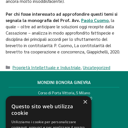
ancora molto insoddisfacente).
Per chi fosse interessato ad approfondire questi temi si
segnala la monografia del Prof. Avv.
Paolo Cuomo
, la
quale – oltre ad anticipare le soluzioni oggi recepite dalla
Cassazione – analizza in modo approfondito fattispecie e
disciplina dei principali accordi per lo sfruttamento del
brevetto in contitolarità: P. Cuomo, La contitolarità del
brevetto tra cooperazione e concorrenza, Giappichelli, 2020.
Proprietà Intellettuale e Industriale
,
Uncategorized
MONDINI BONORA GINEVRA
Corso di Porta Vittoria, 5 Milano
T. +39 02 777351 F. +39 02 784510
×
info@mbg.legal
Questo sito web utilizza
cookie
Utilizziamo i cookie per personalizzare
contenuti, annunci e per analizzare il nostro