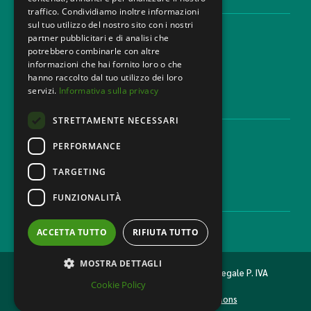
AREE LEGALI
traffico. Condividiamo inoltre informazioni
sul tuo utilizzo del nostro sito con i nostri
Aree di Competenza
partner pubblicitari e di analisi che
Settori
potrebbero combinarle con altre
Studio legale
informazioni che hai fornito loro o che
Contatti
hanno raccolto dal tuo utilizzo dei loro
servizi.
Informativa sulla privacy
DISCLAIMER & LEGAL
STRETTAMENTE NECESSARI
Cookie Policy
Privacy Policy
PERFORMANCE
Codice Etico
TARGETING
FUNZIONALITÀ
CAREER
Lavora con noi
ACCETTA TUTTO
RIFIUTA TUTTO
MOSTRA DETTAGLI
2026 © MONDINI BONORA GINEVRA Studio legale P. IVA
Cookie Policy
11473500962
Made with
& Caffeine by
Nyxsolutions