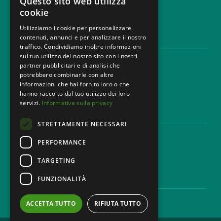
Questo sito web utilizza
cookie
Utilizziamo i cookie per personalizzare
contenuti, annunci e per analizzare il nostro
AREE LEGALI
traffico. Condividiamo inoltre informazioni
sul tuo utilizzo del nostro sito con i nostri
Aree di Competenza
partner pubblicitari e di analisi che
Settori
potrebbero combinarle con altre
Studio legale
informazioni che hai fornito loro o che
Contatti
hanno raccolto dal tuo utilizzo dei loro
servizi.
Informativa sulla privacy
DISCLAIMER & LEGAL
STRETTAMENTE NECESSARI
Cookie Policy
Privacy Policy
PERFORMANCE
Codice Etico
TARGETING
FUNZIONALITÀ
CAREER
Lavora con noi
ACCETTA TUTTO
RIFIUTA TUTTO