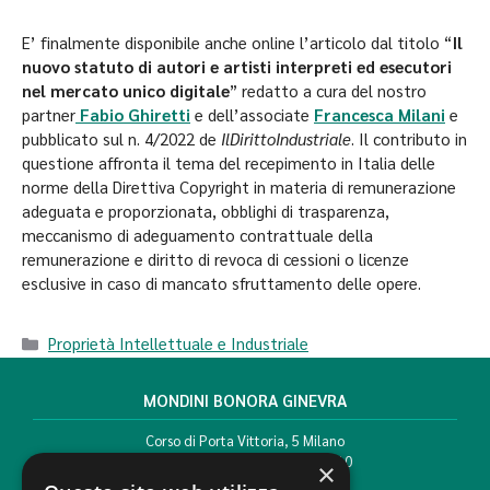
E’ finalmente disponibile anche online l’articolo dal titolo “
Il
nuovo statuto di autori e artisti interpreti ed esecutori
nel mercato unico digitale
” redatto a cura del nostro
partner
Fabio Ghiretti
e dell’associate
Francesca Milani
e
pubblicato sul n. 4/2022 de
IlDirittoIndustriale
. Il contributo in
questione affronta il tema del recepimento in Italia delle
norme della Direttiva Copyright in materia di remunerazione
adeguata e proporzionata, obblighi di trasparenza,
meccanismo di adeguamento contrattuale della
remunerazione e diritto di revoca di cessioni o licenze
esclusive in caso di mancato sfruttamento delle opere.
Proprietà Intellettuale e Industriale
MONDINI BONORA GINEVRA
Corso di Porta Vittoria, 5 Milano
T. +39 02 777351 F. +39 02 784510
×
info@mbg.legal