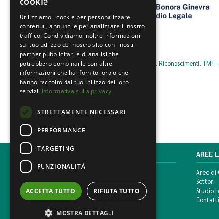
cookie
Utilizziamo i cookie per personalizzare
contenuti, annunci e per analizzare il nostro
traffico. Condividiamo inoltre informazioni
sul tuo utilizzo del nostro sito con i nostri
partner pubblicitari e di analisi che
Diritto d'autore
,
Proprietà Intellettuale e Industriale
,
Riconoscimenti
,
TMT –
potrebbero combinarle con altre
informazioni che hai fornito loro o che
hanno raccolto dal tuo utilizzo dei loro
servizi.
Informativa sulla privacy
STRETTAMENTE NECESSARI
PERFORMANCE
TARGETING
MONDINI BONORA GINEVRA
AREE 
FUNZIONALITÀ
Corso di Porta Vittoria, 5 Milano
Aree di
T. +39 02 777351 F. +39 02 784510
Settori
info@mbg.legal
Studio l
ACCETTA TUTTO
RIFIUTA TUTTO
Contatti
MOSTRA DETTAGLI