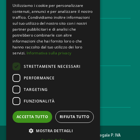
Utilizziamo i cookie per personalizzare
contenuti, annunci e per analizzare il nostro
AREE LEGALI
traffico. Condividiamo inoltre informazioni
sul tuo utilizzo del nostro sito con i nostri
Aree di Competenza
partner pubblicitari e di analisi che
Settori
potrebbero combinarle con altre
Studio legale
informazioni che hai fornito loro o che
Contatti
hanno raccolto dal tuo utilizzo dei loro
servizi.
Informativa sulla privacy
DISCLAIMER & LEGAL
STRETTAMENTE NECESSARI
Cookie Policy
Privacy Policy
PERFORMANCE
Codice Etico
TARGETING
FUNZIONALITÀ
CAREER
Lavora con noi
ACCETTA TUTTO
RIFIUTA TUTTO
MOSTRA DETTAGLI
2026 © MONDINI BONORA GINEVRA Studio legale P. IVA