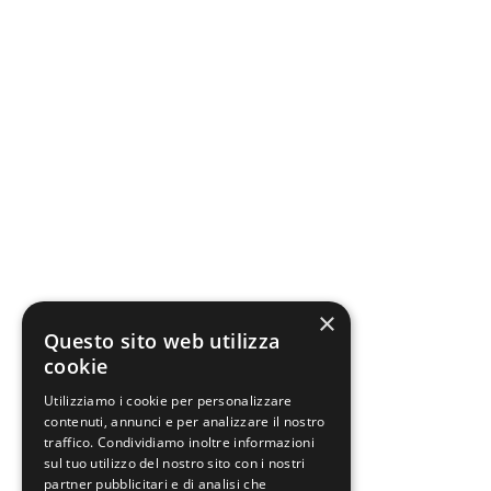
×
Questo sito web utilizza
cookie
Utilizziamo i cookie per personalizzare
contenuti, annunci e per analizzare il nostro
traffico. Condividiamo inoltre informazioni
sul tuo utilizzo del nostro sito con i nostri
partner pubblicitari e di analisi che