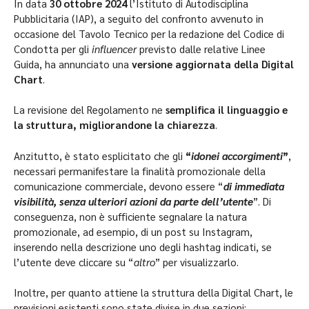
In data
30 ottobre 2024
l’Istituto di Autodisciplina
Pubblicitaria (IAP), a seguito del confronto avvenuto in
occasione del Tavolo Tecnico per la redazione del Codice di
Condotta per gli
influencer
previsto dalle relative Linee
Guida, ha annunciato una
versione aggiornata della Digital
Chart
.
La revisione del Regolamento ne
semplifica il linguaggio e
la struttura, migliorandone la chiarezza
.
Anzitutto, è stato esplicitato che gli
“
idonei accorgimenti
”
,
necessari permanifestare la finalità promozionale della
comunicazione commerciale, devono essere “
di immediata
visibilità, senza ulteriori azioni da parte dell’utente
”. Di
conseguenza, non è sufficiente segnalare la natura
promozionale, ad esempio, di un post su Instagram,
inserendo nella descrizione uno degli hashtag indicati, se
l’utente deve cliccare su “
altro
” per visualizzarlo.
Inoltre, per quanto attiene la struttura della Digital Chart, le
previsioni esistenti sono state divise in due sezioni: