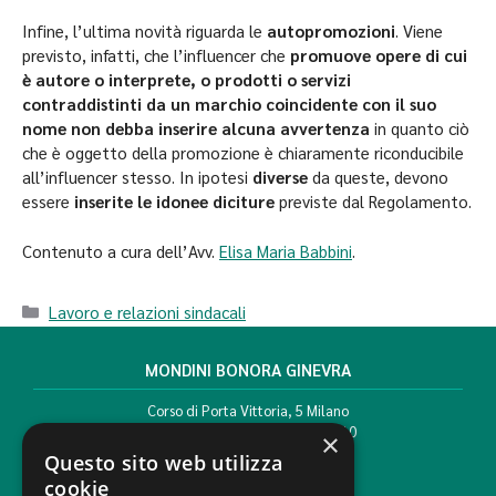
Infine, l’ultima novità riguarda le
autopromozioni
. Viene
previsto, infatti, che l’influencer che
promuove opere di cui
è autore o interprete, o prodotti o servizi
contraddistinti da un marchio coincidente con il suo
nome non debba inserire alcuna avvertenza
in quanto ciò
che è oggetto della promozione è chiaramente riconducibile
all’influencer stesso. In ipotesi
diverse
da queste, devono
essere
inserite le idonee diciture
previste dal Regolamento.
Contenuto a cura dell’Avv.
Elisa Maria Babbini
.
Lavoro e relazioni sindacali
MONDINI BONORA GINEVRA
Corso di Porta Vittoria, 5 Milano
T. +39 02 777351 F. +39 02 784510
×
info@mbg.legal
Questo sito web utilizza
cookie