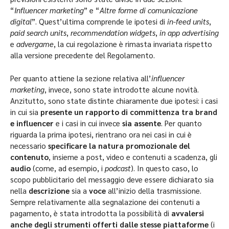
“
Influencer marketing
” e “
Altre forme di comunicazione
digital
”. Quest’ultima comprende le ipotesi di
in-feed units
,
paid search units
,
recommendation widgets
,
in app advertising
e
advergame
, la cui regolazione è rimasta invariata rispetto
alla versione precedente del Regolamento.
Per quanto attiene la sezione relativa all’
influencer
marketing
, invece, sono state introdotte alcune novità.
Anzitutto, sono state distinte chiaramente due ipotesi: i casi
in cui sia
presente un rapporto di committenza tra brand
e influencer
e i casi in cui invece
sia assente
. Per quanto
riguarda la prima ipotesi, rientrano ora nei casi in cui è
necessario
specificare la natura promozionale del
contenuto
, insieme a post, video e contenuti a scadenza, gli
audio
(come, ad esempio, i
podcast
). In questo caso, lo
scopo pubblicitario del messaggio deve essere dichiarato sia
nella
descrizione
sia a
voce
all’inizio della trasmissione.
Sempre relativamente alla segnalazione dei contenuti a
pagamento, è stata introdotta la possibilità di
avvalersi
anche degli strumenti offerti dalle stesse piattaforme
(i