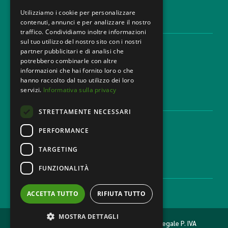
Utilizziamo i cookie per personalizzare
contenuti, annunci e per analizzare il nostro
AREE LEGALI
traffico. Condividiamo inoltre informazioni
sul tuo utilizzo del nostro sito con i nostri
Aree di Competenza
partner pubblicitari e di analisi che
Settori
potrebbero combinarle con altre
Studio legale
informazioni che hai fornito loro o che
Contatti
hanno raccolto dal tuo utilizzo dei loro
servizi.
Informativa sulla privacy
DISCLAIMER & LEGAL
STRETTAMENTE NECESSARI
Cookie Policy
Privacy Policy
PERFORMANCE
Codice Etico
TARGETING
FUNZIONALITÀ
CAREER
Lavora con noi
ACCETTA TUTTO
RIFIUTA TUTTO
MOSTRA DETTAGLI
2026 © MONDINI BONORA GINEVRA Studio legale P. IVA