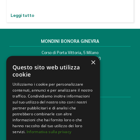
Leggi tutto
MONDINI BONORA GINEVRA
Corso di Porta Vittoria, 5 Milano
T. +39 02 777351 F. +39 02 784510
×
info@mbg.legal
Questo sito web utilizza
cookie
Utilizziamo i cookie per personalizzare
contenuti, annunci e per analizzare il nostro
AREE LEGALI
traffico. Condividiamo inoltre informazioni
sul tuo utilizzo del nostro sito con i nostri
Aree di Competenza
partner pubblicitari e di analisi che
Settori
potrebbero combinarle con altre
Studio legale
informazioni che hai fornito loro o che
Contatti
hanno raccolto dal tuo utilizzo dei loro
servizi.
Informativa sulla privacy
DISCLAIMER & LEGAL