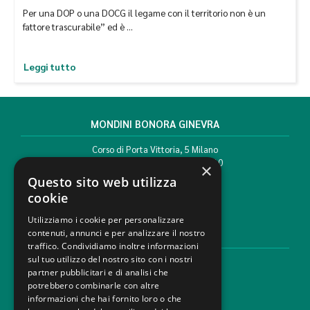
Per una DOP o una DOCG il legame con il territorio non è un
fattore trascurabile” ed è …
Leggi tutto
MONDINI BONORA GINEVRA
Corso di Porta Vittoria, 5 Milano
T. +39 02 777351 F. +39 02 784510
×
info@mbg.legal
Questo sito web utilizza
cookie
Utilizziamo i cookie per personalizzare
contenuti, annunci e per analizzare il nostro
AREE LEGALI
traffico. Condividiamo inoltre informazioni
sul tuo utilizzo del nostro sito con i nostri
Aree di Competenza
partner pubblicitari e di analisi che
Settori
potrebbero combinarle con altre
Studio legale
informazioni che hai fornito loro o che
Contatti