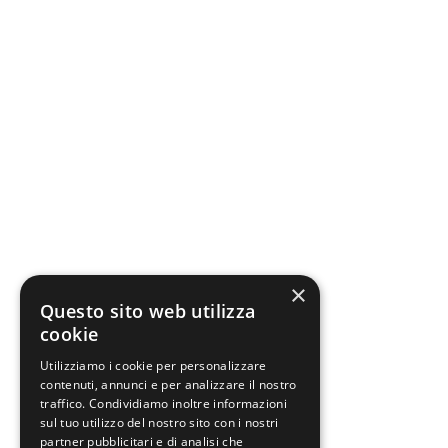
×
Questo sito web utilizza
cookie
Utilizziamo i cookie per personalizzare
contenuti, annunci e per analizzare il nostro
traffico. Condividiamo inoltre informazioni
sul tuo utilizzo del nostro sito con i nostri
partner pubblicitari e di analisi che