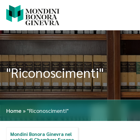
"Riconoscimenti"
Home
»
"Riconoscimenti"
Mondini Bonora Ginevra nel
ranking di Chambers Europe