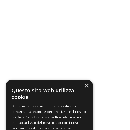
×
Questo sito web utilizza
cookie
Utilizziamo i cookie per personalizzare
contenuti, annunci e per analizzare il nostro
traffico. Condividiamo inoltre informazioni
sul tuo utilizzo del nostro sito con i nostri
partner pubblicitari e di analisi che