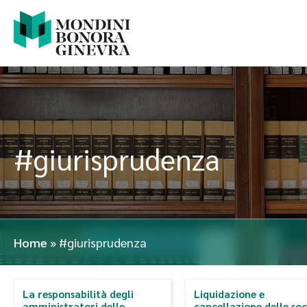
#giurisprudenza
Home
»
#giurisprudenza
La responsabilità degli
Liquidazione e
amministratori delle
cancellazione delle soc