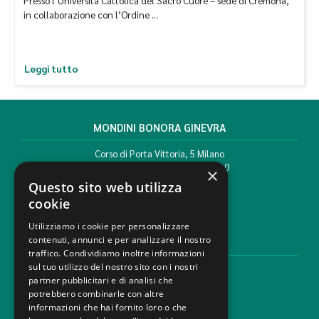
Presso l’Università Cattolica del Sacro Cuore – sede di Cremona,
in collaborazione con l’Ordine …
Leggi tutto
MONDINI BONORA GINEVRA
Corso di Porta Vittoria, 5 Milano
T. +39 02 777351 F. +39 02 784510
×
info@mbg.legal
Questo sito web utilizza
cookie
Utilizziamo i cookie per personalizzare
contenuti, annunci e per analizzare il nostro
AREE LEGALI
traffico. Condividiamo inoltre informazioni
sul tuo utilizzo del nostro sito con i nostri
Aree di Competenza
partner pubblicitari e di analisi che
Settori
potrebbero combinarle con altre
Studio legale
informazioni che hai fornito loro o che
Contatti