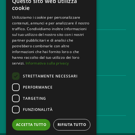
Questo sito web utilizza
cookie
Utilizziamo i cookie per personalizzare
contenuti, annunci e per analizzare il nostro
AREE LEGALI
traffico. Condividiamo inoltre informazioni
sul tuo utilizzo del nostro sito con i nostri
Aree di Competenza
partner pubblicitari e di analisi che
Settori
potrebbero combinarle con altre
Studio legale
informazioni che hai fornito loro o che
Contatti
hanno raccolto dal tuo utilizzo dei loro
servizi.
Informativa sulla privacy
DISCLAIMER & LEGAL
STRETTAMENTE NECESSARI
Cookie Policy
Privacy Policy
PERFORMANCE
Codice Etico
TARGETING
FUNZIONALITÀ
CAREER
Lavora con noi
ACCETTA TUTTO
RIFIUTA TUTTO