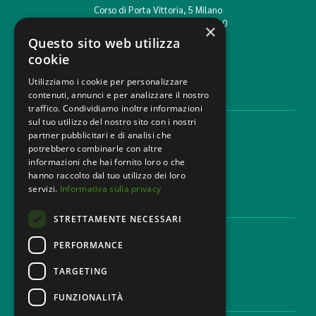
Corso di Porta Vittoria, 5 Milano
T. +39 02 777351 F. +39 02 784510
×
info@mbg.legal
Questo sito web utilizza
cookie
Utilizziamo i cookie per personalizzare
contenuti, annunci e per analizzare il nostro
AREE LEGALI
traffico. Condividiamo inoltre informazioni
sul tuo utilizzo del nostro sito con i nostri
Aree di Competenza
partner pubblicitari e di analisi che
Settori
potrebbero combinarle con altre
Studio legale
informazioni che hai fornito loro o che
Contatti
hanno raccolto dal tuo utilizzo dei loro
servizi.
Informativa sulla privacy
DISCLAIMER & LEGAL
STRETTAMENTE NECESSARI
Cookie Policy
Privacy Policy
PERFORMANCE
Codice Etico
TARGETING
FUNZIONALITÀ
CAREER