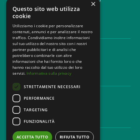
×
info@mbg.legal
Questo sito web utilizza
cookie
Utilizziamo i cookie per personalizzare
contenuti, annunci e per analizzare il nostro
AREE LEGALI
traffico. Condividiamo inoltre informazioni
sul tuo utilizzo del nostro sito con i nostri
Aree di Competenza
partner pubblicitari e di analisi che
Settori
potrebbero combinarle con altre
Studio legale
informazioni che hai fornito loro o che
Contatti
hanno raccolto dal tuo utilizzo dei loro
servizi.
Informativa sulla privacy
DISCLAIMER & LEGAL
STRETTAMENTE NECESSARI
Cookie Policy
Privacy Policy
PERFORMANCE
Codice Etico
TARGETING
FUNZIONALITÀ
CAREER
Lavora con noi
ACCETTA TUTTO
RIFIUTA TUTTO