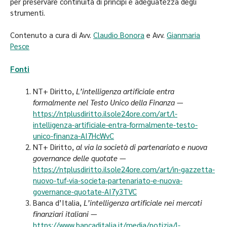
per preservare continuità di principi e adeguatezza degli
strumenti.
Contenuto a cura di Avv.
Claudio Bonora
e Avv.
Gianmaria
Pesce
Fonti
NT+ Diritto,
L’intelligenza artificiale entra
formalmente nel Testo Unico della Finanza
—
https://ntplusdiritto.ilsole24ore.com/art/l-
intelligenza-artificiale-entra-formalmente-testo-
unico-finanza-AI7HcWvC
NT+ Diritto,
al via la società di partenariato e nuova
governance delle quotate
—
https://ntplusdiritto.ilsole24ore.com/art/in-gazzetta-
nuovo-tuf-via-societa-partenariato-e-nuova-
governance-quotate-AI7y3TVC
Banca d’Italia,
L’intelligenza artificiale nei mercati
finanziari italiani
—
https://www.bancaditalia.it/media/notizia/l-