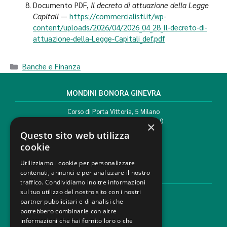
Documento PDF,
Il decreto di attuazione della Legge
Capitali
—
https://commercialisti.it/wp-
content/uploads/2026/04/2026_04_28_Il-decreto-di-
attuazione-della-Legge-Capitali_def.pdf
Banche e Finanza
MONDINI BONORA GINEVRA
Corso di Porta Vittoria, 5 Milano
T. +39 02 777351 F. +39 02 784510
×
info@mbg.legal
Questo sito web utilizza
cookie
Utilizziamo i cookie per personalizzare
contenuti, annunci e per analizzare il nostro
AREE LEGALI
traffico. Condividiamo inoltre informazioni
sul tuo utilizzo del nostro sito con i nostri
Aree di Competenza
partner pubblicitari e di analisi che
Settori
potrebbero combinarle con altre
Studio legale
informazioni che hai fornito loro o che
Contatti