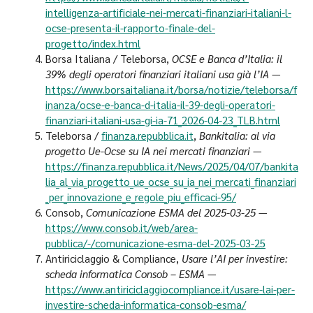
intelligenza-artificiale-nei-mercati-finanziari-italiani-l-
ocse-presenta-il-rapporto-finale-del-
progetto/index.html
Borsa Italiana / Teleborsa,
OCSE e Banca d’Italia: il
39% degli operatori finanziari italiani usa già l’IA
—
https://www.borsaitaliana.it/borsa/notizie/teleborsa/f
inanza/ocse-e-banca-d-italia-il-39-degli-operatori-
finanziari-italiani-usa-gi-ia-71_2026-04-23_TLB.html
Teleborsa /
finanza.repubblica.it
,
Bankitalia: al via
progetto Ue-Ocse su IA nei mercati finanziari
—
https://finanza.repubblica.it/News/2025/04/07/bankita
lia_al_via_progetto_ue_ocse_su_ia_nei_mercati_finanziari
_per_innovazione_e_regole_piu_efficaci-95/
Consob,
Comunicazione ESMA del 2025-03-25
—
https://www.consob.it/web/area-
pubblica/-/comunicazione-esma-del-2025-03-25
Antiriciclaggio & Compliance,
Usare l’AI per investire:
scheda informatica Consob – ESMA
—
https://www.antiriciclaggiocompliance.it/usare-lai-per-
investire-scheda-informatica-consob-esma/