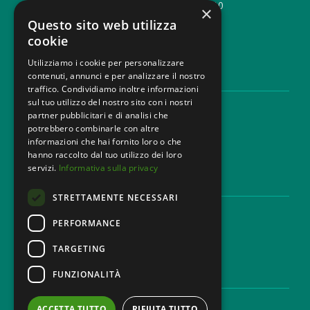
T. +39 02 777351 F. +39 02 784510
×
info@mbg.legal
Questo sito web utilizza
cookie
Utilizziamo i cookie per personalizzare
contenuti, annunci e per analizzare il nostro
AREE LEGALI
traffico. Condividiamo inoltre informazioni
sul tuo utilizzo del nostro sito con i nostri
Aree di Competenza
partner pubblicitari e di analisi che
Settori
potrebbero combinarle con altre
Studio legale
informazioni che hai fornito loro o che
Contatti
hanno raccolto dal tuo utilizzo dei loro
servizi.
Informativa sulla privacy
DISCLAIMER & LEGAL
STRETTAMENTE NECESSARI
Cookie Policy
Privacy Policy
PERFORMANCE
Codice Etico
TARGETING
FUNZIONALITÀ
CAREER
Lavora con noi
ACCETTA TUTTO
RIFIUTA TUTTO