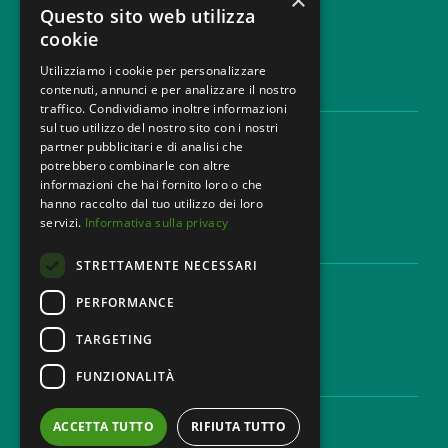
×
info@mbg.legal
Questo sito web utilizza
cookie
Utilizziamo i cookie per personalizzare
contenuti, annunci e per analizzare il nostro
AREE LEGALI
traffico. Condividiamo inoltre informazioni
sul tuo utilizzo del nostro sito con i nostri
Aree di Competenza
partner pubblicitari e di analisi che
Settori
potrebbero combinarle con altre
Studio legale
informazioni che hai fornito loro o che
Contatti
hanno raccolto dal tuo utilizzo dei loro
servizi.
Informativa sulla privacy
DISCLAIMER & LEGAL
STRETTAMENTE NECESSARI
Cookie Policy
Privacy Policy
PERFORMANCE
Codice Etico
TARGETING
FUNZIONALITÀ
CAREER
Lavora con noi
ACCETTA TUTTO
RIFIUTA TUTTO