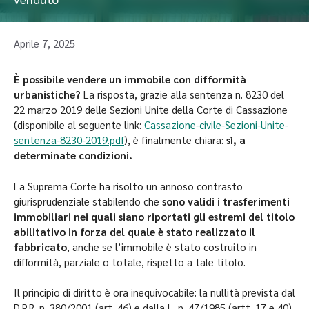
Aprile 7, 2025
È possibile vendere un immobile con difformità
urbanistiche?
La risposta, grazie alla sentenza n. 8230 del
22 marzo 2019 delle Sezioni Unite della Corte di Cassazione
(disponibile al seguente link:
Cassazione-civile-Sezioni-Unite-
sentenza-8230-2019.pdf
), è finalmente chiara:
sì, a
determinate condizioni.
La Suprema Corte ha risolto un annoso contrasto
giurisprudenziale stabilendo che
sono validi i trasferimenti
immobiliari nei quali siano riportati gli estremi del titolo
abilitativo in forza del quale è stato realizzato il
fabbricato
, anche se l’immobile è stato costruito in
difformità, parziale o totale, rispetto a tale titolo.
Il principio di diritto è ora inequivocabile: la nullità prevista dal
D.P.R. n. 380/2001 (art. 46) e dalla L. n. 47/1985 (artt. 17 e 40)