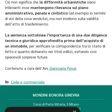
Ciò non significa che
le difformità urbanistiche
siano
irrilevanti: esse
mantengono rilevanza sul piano
amministrativo, penale e civilistico
(ad esempio in termini
di vizi della cosa venduta), ma non incidono sulla validità
dell’atto di trasferimento.
La sentenza sottolinea l’importanza di una due diligence
tecnica e giuridica approfondita prima dell’acquisto di
un immobile
, per verificare la corrispondenza tra lo stato di
fatto e quanto dichiarato nei titoli edilizi, evitando così
spiacevoli sorprese future.
Contenuto a cura dell’Avv.
Gianmaria Pesce
Civile e commerciale
MONDINI BONORA GINEVRA
Corso di Porta Vittoria, 5 Milano
T. +39 02 777351 F. +39 02 784510