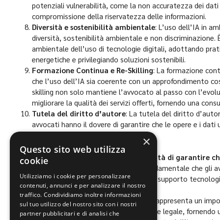
potenziali vulnerabilità, come la non accuratezza dei dati 
compromissione della riservatezza delle informazioni.
Diversità e sostenibilità ambientale
: L’uso dell’IA in am
diversità, sostenibilità ambientale e non discriminazione.
ambientale dell’uso di tecnologie digitali, adottando prat
energetiche e privilegiando soluzioni sostenibili.
Formazione Continua e Re-Skilling
: La formazione cont
che l’uso dell’IA sia coerente con un approfondimento cos
skilling non solo mantiene l’avvocato al passo con l’evo
migliorare la qualità dei servizi offerti, fornendo una co
Tutela del diritto d’autore
: La tutela del diritto d’autor
avvocati hanno il dovere di garantire che le opere e i dati 
vigenti.
×
Questo sito web utilizza
Le istituzioni forensi hanno la responsabilità di garantire 
cookie
comprometta i diritti delle persone
. È fondamentale che gli 
Utilizziamo i cookie per personalizzare
regolamentato, in cui sia chiaro il confine tra supporto tecnolo
contenuti, annunci e per analizzare il nostro
traffico. Condividiamo inoltre informazioni
La pubblicazione di questa Carta dei Principi rappresenta un im
sul tuo utilizzo del nostro sito con i nostri
dell’uso dell’intelligenza artificiale nel settore legale, fornendo 
partner pubblicitari e di analisi che