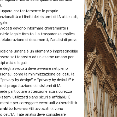
i.
iluppare costantemente le proprie
nalità e i limiti dei sistemi di IA utilizzati,
egale.
 avvocati devono informare chiaramente i
ervizio legale fornito. La trasparenza implica
’elaborazione di documenti, l’analisi di prove
 decisione umana è un elemento imprescindibile
ve essere sottoposto ad un esame umano per
i etici e legali.
te degli avvocati deve avvenire nel pieno
ersonali, come la minimizzazione dei dati, la
 “privacy by design” e “privacy by default” è
se di progettazione dei sistemi di IA.
chiede particolare attenzione alla sicurezza
stemi utilizzati siano sicuri e affidabili. È
rmente per correggere eventuali vulnerabilità.
n ambito forense
: Gli avvocati devono
o dell’IA. Tale analisi deve considerare