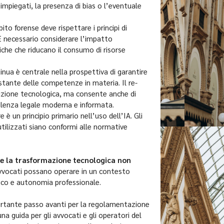
impiegati, la presenza di bias o l’eventuale
bito forense deve rispettare i principi di
 È necessario considerare l’impatto
iche che riducano il consumo di risorse
inua è centrale nella prospettiva di garantire
tante delle competenze in materia. Il re-
luzione tecnologica, ma consente anche di
nsulenza legale moderna e informata.
e è un principio primario nell’uso dell’IA. Gli
utilizzati siano conformi alle normative
che la trasformazione tecnologica non
avvocati possano operare in un contesto
gico e autonomia professionale.
portante passo avanti per la regolamentazione
una guida per gli avvocati e gli operatori del