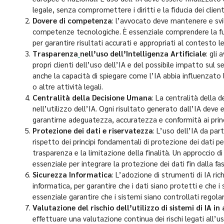
legale, senza compromettere i diritti e la fiducia dei client
Dovere di competenza
: l’avvocato deve mantenere e sv
competenze tecnologiche. È essenziale comprendere la funzio
per garantire risultati accurati e appropriati al contesto l
Trasparenza
nell’uso dell’Intelligenza Artificiale
: gli
propri clienti dell’uso dell’IA e del possibile impatto sul s
anche la capacità di spiegare come l’IA abbia influenzato l
o altre attività legali.
Centralità della Decisione Umana
: La centralità della
nell’utilizzo dell’IA. Ogni risultato generato dall’IA de
garantirne adeguatezza, accuratezza e conformità ai princip
Protezione dei dati e riservatezza
: L’uso dell’IA da par
rispetto dei principi fondamentali di protezione dei dati p
trasparenza e la limitazione della finalità. Un approccio di
essenziale per integrare la protezione dei dati fin dalla fa
Sicurezza Informatica
: L’adozione di strumenti di IA ri
informatica, per garantire che i dati siano protetti e che i si
essenziale garantire che i sistemi siano controllati regola
Valutazione del rischio dell’utilizzo di sistemi di IA i
effettuare una valutazione continua dei rischi legati all’us