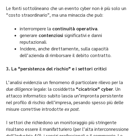
Le fonti sottolineano che un evento cyber non è più solo un
“costo straordinario”, ma una minaccia che può:
interrompere la
continuità operativa
.
generare
contenziosi
significativi e danni
reputazionali.
Incidere, anche direttamente, sulla capacità
dell’azienda di rimborsare il debito contratto.
3. La “persistenza del rischio” e i settori critici
L’analisi evidenzia un fenomeno di particolare rilievo per la
due diligence
legale: la cosiddetta
“cicatrice” cyber
. Un
attacco informatico subito lascia un’impronta persistente
nel profilo di rischio dell’impresa, pesando spesso più delle
misure correttive introdotte
ex post
.
I settori che richiedono un monitoraggio più stringente
risultano essere il manifatturiero (per l’alta interconnessione
dell’Industria 4.0), i servizi professionali e il commercio. Le