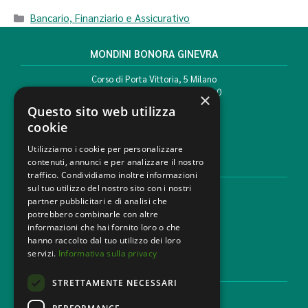
Bancario, Finanziario e Assicurativo
MONDINI BONORA GINEVRA
Corso di Porta Vittoria, 5 Milano
T. +39 02 777351 F. +39 02 784510
×
info@mbg.legal
Questo sito web utilizza
cookie
Utilizziamo i cookie per personalizzare
contenuti, annunci e per analizzare il nostro
AREE LEGALI
traffico. Condividiamo inoltre informazioni
sul tuo utilizzo del nostro sito con i nostri
Aree di Competenza
partner pubblicitari e di analisi che
Settori
potrebbero combinarle con altre
Studio legale
informazioni che hai fornito loro o che
Contatti
hanno raccolto dal tuo utilizzo dei loro
servizi.
Informativa sulla privacy
DISCLAIMER & LEGAL
STRETTAMENTE NECESSARI
Cookie Policy
Privacy Policy