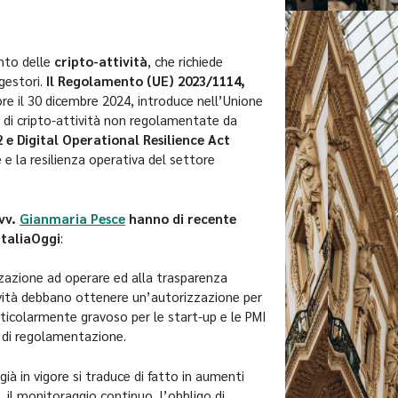
ento delle
cripto-attività
, che richiede
gestori.
Il Regolamento (UE) 2023/1114,
gore il 30 dicembre 2024, introduce nell’Unione
 di cripto-attività non regolamentate da
 e Digital Operational Resilience Act
e e la resilienza operativa del settore
Avv.
Gianmaria Pesce
hanno di recente
 ItaliaOggi
:
izzazione ad operare ed alla trasparenza
ività debbano ottenere un’autorizzazione per
ticolarmente gravoso per le start-up e le PMI
à di regolamentazione.
à in vigore si traduce di fatto in aumenti
o, il monitoraggio continuo, l’obbligo di