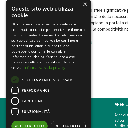
×
Questo sito web utilizza
Le nuove normative MiCAR e Dora presentano sfide significative per
cookie
PMI e le start-up, a causa dei costi di conformità e della neces
fondamentale che le aziende comprendano appieno la portata di qu
Utilizziamo i cookie per personalizzare
adeguatamente per garantire la conformità e la competitività n
contenuti, annunci e per analizzare il nostro
traffico. Condividiamo inoltre informazioni
sul tuo utilizzo del nostro sito con i nostri
Bancario, Finanziario e Assicurativo
,
Uncategorized
partner pubblicitari e di analisi che
potrebbero combinarle con altre
informazioni che hai fornito loro o che
hanno raccolto dal tuo utilizzo dei loro
servizi.
Informativa sulla privacy
STRETTAMENTE NECESSARI
PERFORMANCE
TARGETING
MONDINI BONORA GINEVRA
AREE 
FUNZIONALITÀ
Corso di Porta Vittoria, 5 Milano
Aree di
T. +39 02 777351 F. +39 02 784510
Settori
info@mbg.legal
Studio l
ACCETTA TUTTO
RIFIUTA TUTTO