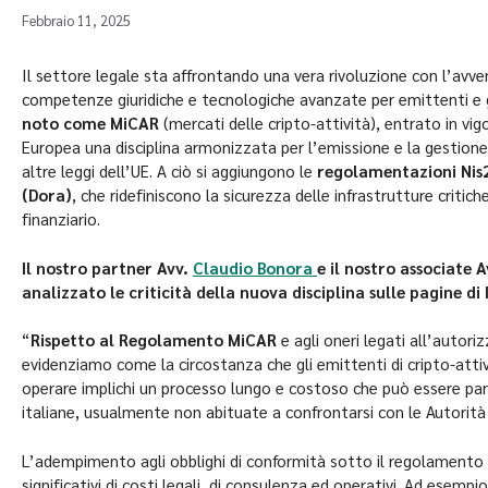
Febbraio 11, 2025
Il settore legale sta affrontando una vera rivoluzione con l’avv
competenze giuridiche e tecnologiche avanzate per emittenti e 
noto come MiCAR
(mercati delle cripto-attività), entrato in vi
Europea una disciplina armonizzata per l’emissione e la gestione
altre leggi dell’UE. A ciò si aggiungono le
regolamentazioni Nis2
(Dora)
, che ridefiniscono la sicurezza delle infrastrutture critich
finanziario.
Il nostro partner Avv.
Claudio Bonora
e il nostro associate 
analizzato le criticità della nuova disciplina sulle pagine di
“
Rispetto al Regolamento MiCAR
e agli oneri legati all’autor
evidenziamo come la circostanza che gli emittenti di cripto-att
operare implichi un processo lungo e costoso che può essere par
italiane, usualmente non abituate a confrontarsi con le Autorit
L’adempimento agli obblighi di conformità sotto il regolamento gi
significativi di costi legali, di consulenza ed operativi. Ad esempi