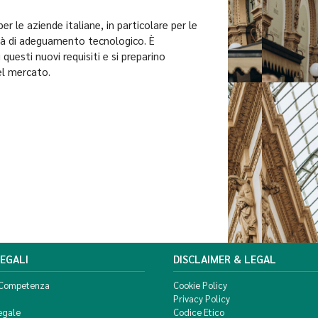
 le aziende italiane, in particolare per le
sità di adeguamento tecnologico. È
esti nuovi requisiti e si preparino
el mercato.
LEGALI
DISCLAIMER & LEGAL
 Competenza
Cookie Policy
Privacy Policy
egale
Codice Etico