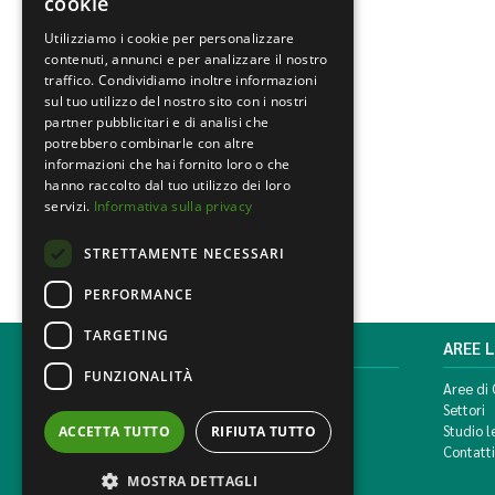
cookie
Utilizziamo i cookie per personalizzare
contenuti, annunci e per analizzare il nostro
traffico. Condividiamo inoltre informazioni
sul tuo utilizzo del nostro sito con i nostri
partner pubblicitari e di analisi che
potrebbero combinarle con altre
informazioni che hai fornito loro o che
hanno raccolto dal tuo utilizzo dei loro
servizi.
Informativa sulla privacy
STRETTAMENTE NECESSARI
PERFORMANCE
TARGETING
MONDINI BONORA GINEVRA
AREE 
FUNZIONALITÀ
Corso di Porta Vittoria, 5 Milano
Aree di
T. +39 02 777351 F. +39 02 784510
Settori
info@mbg.legal
Studio l
ACCETTA TUTTO
RIFIUTA TUTTO
Contatti
MOSTRA DETTAGLI