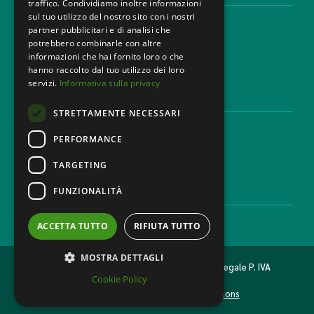
traffico. Condividiamo inoltre informazioni
sul tuo utilizzo del nostro sito con i nostri
Aree di Competenza
partner pubblicitari e di analisi che
Settori
potrebbero combinarle con altre
Studio legale
informazioni che hai fornito loro o che
Contatti
hanno raccolto dal tuo utilizzo dei loro
servizi.
Informativa sulla privacy
DISCLAIMER & LEGAL
STRETTAMENTE NECESSARI
Cookie Policy
Privacy Policy
PERFORMANCE
Codice Etico
TARGETING
FUNZIONALITÀ
CAREER
Lavora con noi
ACCETTA TUTTO
RIFIUTA TUTTO
MOSTRA DETTAGLI
2026 © MONDINI BONORA GINEVRA Studio legale P. IVA
Cookie Policy
11473500962
Made with
& Caffeine by
Nyxsolutions