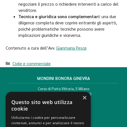
negoziare il prezzo o richiedere interventi a carico del
venditore.
Tecnica e giuridica sono complementari
: una due
diligence completa deve coprire entrambi gli aspetti,
poiché problematiche tecniche possono avere
implicazioni giuridiche e viceversa.
Contenuto a cura dell’Avv.
Gianmaria Pesce
Civile e commerciale
MONDINI BONORA GINEVRA
Corso di Porta Vittoria, 5 Milano
T. +39 02 777351 F. +39 02 784510
×
info@mbg.legal
Questo sito web utilizza
cookie
Utilizziamo i cookie per personalizzare
contenuti, annunci e per analizzare il nostro
AREE LEGALI