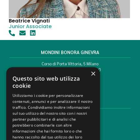
Beatrice Vignati
Junior Associate
MONDINI BONORA GINEVRA
Corso di Porta Vittoria, 5 Milano
T. +39 02 777351 F. +39 02 784510
×
info@mbg.legal
Questo sito web utilizza
cookie
Utilizziamo i cookie per personalizzare
contenuti, annunci e per analizzare il nostro
AREE LEGALI
traffico. Condividiamo inoltre informazioni
sul tuo utilizzo del nostro sito con i nostri
Aree di Competenza
partner pubblicitari e di analisi che
Settori
potrebbero combinarle con altre
Studio legale
informazioni che hai fornito loro o che
Contatti
hanno raccolto dal tuo utilizzo dei loro