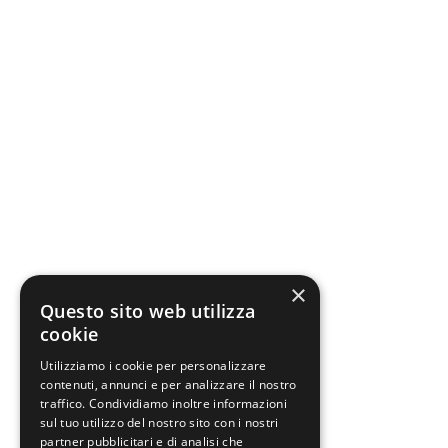
×
Questo sito web utilizza
cookie
Utilizziamo i cookie per personalizzare
contenuti, annunci e per analizzare il nostro
traffico. Condividiamo inoltre informazioni
sul tuo utilizzo del nostro sito con i nostri
partner pubblicitari e di analisi che