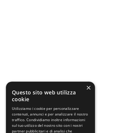
×
Questo sito web utilizza
cookie
Utilizziamo i cookie per personalizzare
contenuti, annunci e per analizzare il nostro
traffico. Condividiamo inoltre informazioni
sul tuo utilizzo del nostro sito con i nostri
partner pubblicitari e di analisi che