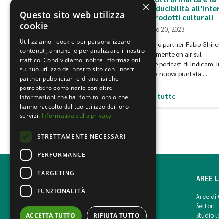
×
Italiana e Warner Music
riproducibilità all’inte
Questo sito web utilizza
Italy nell’acquisizione delle
dei prodotti culturali
cookie
società Extravaganza
Maggio 20, 2023
Publishing e Francesco
Utilizziamo i cookie per personalizzare
Bontempi
Il nostro partner Fabio Ghiret
contenuti, annunci e per analizzare il nostro
nuovamente on air sul
Gennaio 20, 2025
traffico. Condividiamo inoltre informazioni
canale podcast di Indicam. I
sul tuo utilizzo del nostro sito con i nostri
Lo Studio Mondini Bonora Ginevra,
questa nuova puntata …
partner pubblicitari e di analisi che
in collaborazione con PwC TLS e lo
potrebbero combinarle con altre
studio Capra …
Leggi tutto
Leggi tutto
informazioni che hai fornito loro o che
hanno raccolto dal tuo utilizzo dei loro
servizi.
Informativa sulla privacy
STRETTAMENTE NECESSARI
PERFORMANCE
TARGETING
MONDINI BONORA GINEVRA
AREE 
FUNZIONALITÀ
Corso di Porta Vittoria, 5 Milano
Aree di
T. +39 02 777351 F. +39 02 784510
Settori
info@mbg.legal
Studio l
ACCETTA TUTTO
RIFIUTA TUTTO