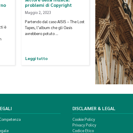
rno
problemi di Copyright
Maggio 2, 2023
Partendo dal caso AISIS – The Lost
ti è
Tapes, l’album che gli Oasis
avrebbero potuto …
n
Leggi tutto
LEGALI
DISCLAIMER & LEGAL
 Competenza
Cookie Policy
Privacy Policy
egale
Codice Etico