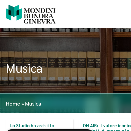
Musica
Home
»
Musica
Lo Studio ha assistito
ON AIR: Il valore iconic
Warner Chappell Music
prodotti di marca e la