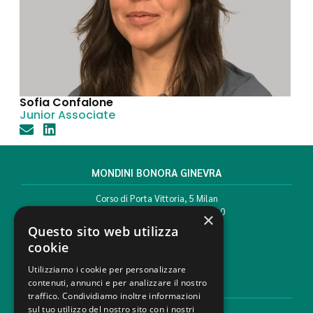
Sofia Confalone
Junior Associate
MONDINI BONORA GINEVRA
Corso di Porta Vittoria, 5 Milan
T. +39 02 777351 F. +39 02 784510
×
info@mbg.legal
Questo sito web utilizza
cookie
Utilizziamo i cookie per personalizzare
contenuti, annunci e per analizzare il nostro
LEGAL AREAS
traffico. Condividiamo inoltre informazioni
sul tuo utilizzo del nostro sito con i nostri
Areas of expertise