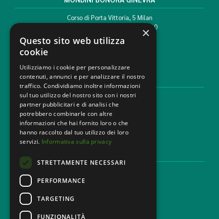
Corso di Porta Vittoria, 5 Milan
T. +39 02 777351 F. +39 02 784510
×
info@mbg.legal
Questo sito web utilizza
cookie
Utilizziamo i cookie per personalizzare
contenuti, annunci e per analizzare il nostro
LEGAL AREAS
traffico. Condividiamo inoltre informazioni
sul tuo utilizzo del nostro sito con i nostri
Areas of expertise
partner pubblicitari e di analisi che
Industries
potrebbero combinarle con altre
Law firm
informazioni che hai fornito loro o che
Contacts
hanno raccolto dal tuo utilizzo dei loro
servizi.
Informativa sulla privacy
DISCLAIMER & LEGAL
STRETTAMENTE NECESSARI
Cookie Policy
Privacy Policy
PERFORMANCE
Ethical code
TARGETING
FUNZIONALITÀ
CAREER