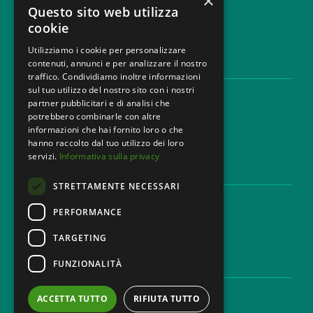
×
info@mbg.legal
Questo sito web utilizza
cookie
Utilizziamo i cookie per personalizzare
contenuti, annunci e per analizzare il nostro
LEGAL AREAS
traffico. Condividiamo inoltre informazioni
sul tuo utilizzo del nostro sito con i nostri
Areas of expertise
partner pubblicitari e di analisi che
Industries
potrebbero combinarle con altre
Law firm
informazioni che hai fornito loro o che
Contacts
hanno raccolto dal tuo utilizzo dei loro
servizi.
Informativa sulla privacy
DISCLAIMER & LEGAL
STRETTAMENTE NECESSARI
Cookie Policy
Privacy Policy
PERFORMANCE
Ethical code
TARGETING
FUNZIONALITÀ
CAREER
Work with us
ACCETTA TUTTO
RIFIUTA TUTTO