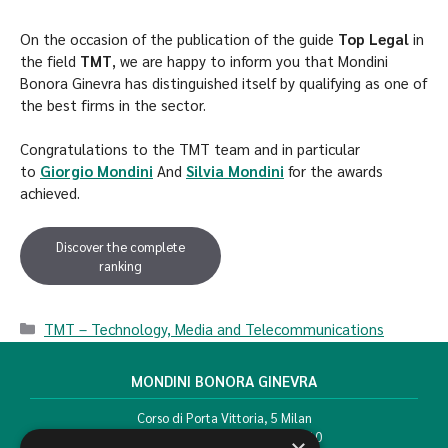
On the occasion of the publication of the guide
Top Legal
in
the field
TMT
, we are happy to inform you that Mondini
Bonora Ginevra has distinguished itself by qualifying as one of
the best firms in the sector.
Congratulations to the TMT team and in particular
to
Giorgio Mondini
And
Silvia Mondini
for the awards
achieved.
Discover the complete
ranking
TMT – Technology, Media and Telecommunications
MONDINI BONORA GINEVRA
Corso di Porta Vittoria, 5 Milan
T. +39 02 777351 F. +39 02 784510