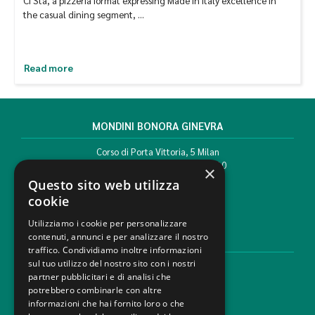
Ci Sta, a pizzeria format expressing Made in Italy excellence in
the casual dining segment, …
Read more
MONDINI BONORA GINEVRA
Corso di Porta Vittoria, 5 Milan
T. +39 02 777351 F. +39 02 784510
×
info@mbg.legal
Questo sito web utilizza
cookie
Utilizziamo i cookie per personalizzare
contenuti, annunci e per analizzare il nostro
LEGAL AREAS
traffico. Condividiamo inoltre informazioni
sul tuo utilizzo del nostro sito con i nostri
Areas of expertise
partner pubblicitari e di analisi che
Industries
potrebbero combinarle con altre
Law firm
informazioni che hai fornito loro o che
Contacts