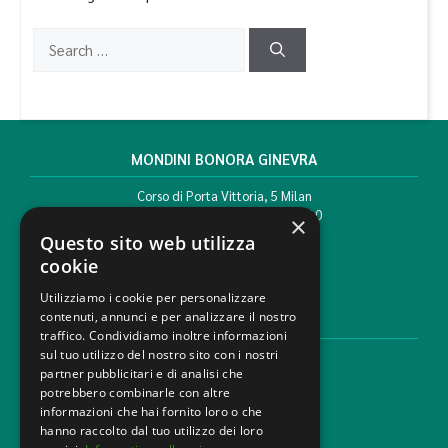
MONDINI BONORA GINEVRA
Corso di Porta Vittoria, 5 Milan
T. +39 02 777351 F. +39 02 784510
×
info@mbg.legal
Questo sito web utilizza
cookie
Utilizziamo i cookie per personalizzare
contenuti, annunci e per analizzare il nostro
LEGAL AREAS
traffico. Condividiamo inoltre informazioni
sul tuo utilizzo del nostro sito con i nostri
Areas of expertise
partner pubblicitari e di analisi che
Industries
potrebbero combinarle con altre
Law firm
informazioni che hai fornito loro o che
Contacts
hanno raccolto dal tuo utilizzo dei loro