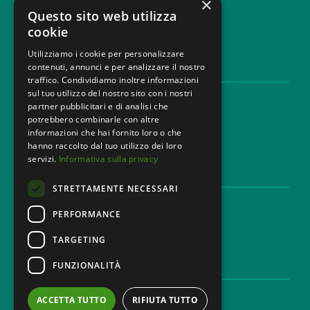
×
info@mbg.legal
Questo sito web utilizza
cookie
Utilizziamo i cookie per personalizzare
contenuti, annunci e per analizzare il nostro
LEGAL AREAS
traffico. Condividiamo inoltre informazioni
sul tuo utilizzo del nostro sito con i nostri
Areas of expertise
partner pubblicitari e di analisi che
Industries
potrebbero combinarle con altre
Law firm
informazioni che hai fornito loro o che
Contacts
hanno raccolto dal tuo utilizzo dei loro
servizi.
Informativa sulla privacy
DISCLAIMER & LEGAL
STRETTAMENTE NECESSARI
Cookie Policy
Privacy Policy
PERFORMANCE
Ethical code
TARGETING
FUNZIONALITÀ
CAREER
Work with us
ACCETTA TUTTO
RIFIUTA TUTTO